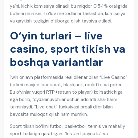
ya’ni, kichik komissiya olinadi; bu miqdor 0,5‑1 % oralig‘ida
bo‘lishi mumkin. To‘lov metodlarini tanlashda, komissiya
va qaytish tezligini e’tiborga olish tavsiya etiladi.
O‘yin turlari – live
casino, sport tikish va
boshqa variantlar
1win onlayn platformasida real dilerlar bilan “Live Casino”
bo‘limi mavjud: baccarat, blackjack, roulette va poker.
Bu o‘yinlar yuqori RTP (return to player) ko‘rsatkichiga
ega bo‘lib, foydalanuvchilar uchun adolatli shartlarni
ta’minlaydi. “Live chat” funksiyasi orqali diler bilan
bevosita muloqot qilish ham mumkin.
Sport tikish bo‘limi futbol, basketbol, tennis va mahalliy
sport turlariga qaratilgan. “Instant payouts” va