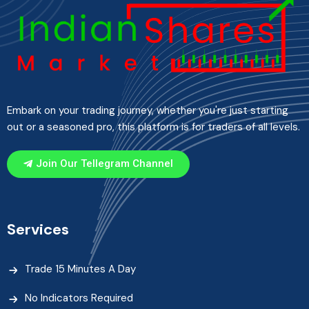
Embark on your trading journey, whether you're just starting
out or a seasoned pro, this platform is for traders of all levels.
Join Our Tellegram Channel
Services
Trade 15 Minutes A Day
No Indicators Required