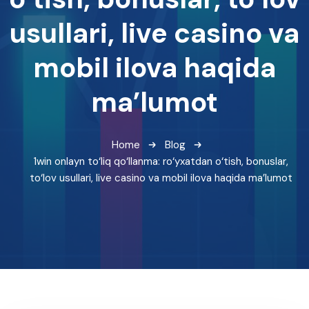
usullari, live casino va
mobil ilova haqida
ma’lumot
Home
Blog
1win onlayn to‘liq qo‘llanma: ro‘yxatdan o‘tish, bonuslar,
to‘lov usullari, live casino va mobil ilova haqida ma’lumot