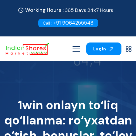
Working Hours :
365 Days 24x7 Hours
+91 9064255548
Call :
Log In
1win onlayn to‘liq
qo‘llanma: ro‘yxatdan
o‘tish, bonuslar, to‘lov