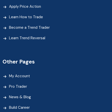
Apply Price Action
Learn How to Trade
Become a Trend Trader
Learn Trend Reversal
Other Pages
My Account
Pro Trader
News & Blog
Build Career