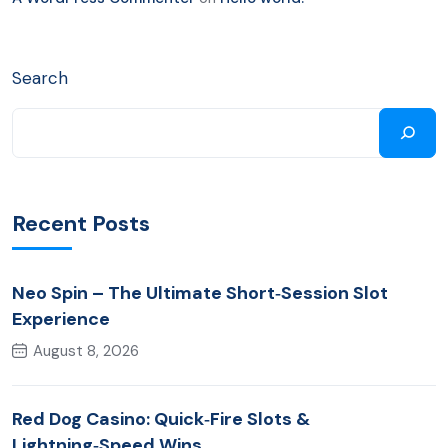
Search
Recent Posts
Neo Spin – The Ultimate Short‑Session Slot
Experience
August 8, 2026
Red Dog Casino: Quick‑Fire Slots &
Lightning‑Speed Wins